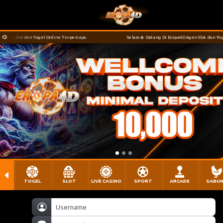
n Slot dan Togel Online Terpercaya.
Selamat Datang Di Eropa4D Agen Slot dan Togel O
TOGEL
SLOT
LIVE CASINO
SPORT
ARCADE
SABU