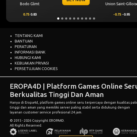
Union Saint-Gilloise
Sevilla
-0.75
-0.95
0.25
0.95
TENTANG KAMI
BANTUAN
PERATURAN
INFORMASI BANK
HUBUNGI KAMI
KEBIJAKAN PRIVASI
PERSETUJUAN COOKIES
EROPA4D | Platform Games Online Ser
Berkualitas Tinggi Dan Aman
Hanya di Eropa4d, platform games online seru terpercaya dengan kualitas pal
tinggi dan aman yang memiliki server paling stabil serta didukung dengan
layanan customer service profesional 24 jam.
© 2015 - 2026 Copyright EROPA4D.
All Rights Reserved.