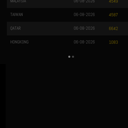
MALAYSIA
06-08-2026
4549
TAIWAN
06-08-2026
4587
QATAR
06-08-2026
6642
HONGKONG
06-08-2026
1083