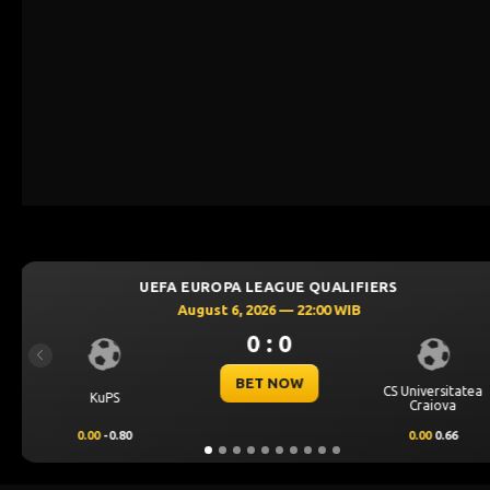
UEFA EUROPA LEAGUE QUALIFIERS
August 7, 2026 — 00:00 WIB
0 : 0
Previous
BET NOW
ersitatea
Red Bull Salzburg
Pa
iova
0
0.66
0.75
0.55
-0.