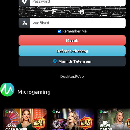
Remember Me
Masuk
Daftar Sekarang
Main di Telegram
Desktop
Wap
Microgaming