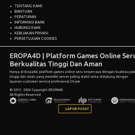
TENTANG KAMI
BANTUAN
PERATURAN
INFORMASI BANK
HUBUNGI KAMI
KEBIJAKAN PRIVASI
PERSETUJUAN COOKIES
EROPA4D | Platform Games Online Ser
Berkualitas Tinggi Dan Aman
Hanya di Eropa4d, platform games online seru terpercaya dengan kualitas pal
tinggi dan aman yang memiliki server paling stabil serta didukung dengan
layanan customer service profesional 24 jam.
© 2015 - 2026 Copyright EROPA4D.
All Rights Reserved.
LAPOR PUSAT