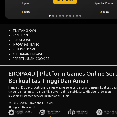
Sparta Praha
SK Sturm Graz
-1
0.96
-0.5
0.95
TENTANG KAMI
BANTUAN
PERATURAN
INFORMASI BANK
HUBUNGI KAMI
KEBIJAKAN PRIVASI
PERSETUJUAN COOKIES
EROPA4D | Platform Games Online Ser
Berkualitas Tinggi Dan Aman
Hanya di Eropa4d, platform games online seru terpercaya dengan kualitas pal
tinggi dan aman yang memiliki server paling stabil serta didukung dengan
layanan customer service profesional 24 jam.
© 2015 - 2026 Copyright EROPA4D.
All Rights Reserved.